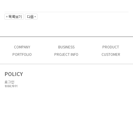
COMPANY
BUSINESS
PRODUCT
PORTFOLIO
인사말
PROJECT INFO
사업소개
CUSTOMER
제품소개 1
회사비전
시공실적
프로젝트 문의
제품소개 2
공지사항
인허가
자료실
POLICY
오시는길
로그인
회원가입
이용약관
개인정보처리방침
이메일무단수집거부
자료실
Admin
INFORMATION
상호명 : (주) 비스
대표자명 : 정수미