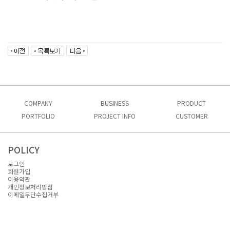
COMPANY
BUSINESS
PRODUCT
PORTFOLIO
인사말
PROJECT INFO
사업소개
CUSTOMER
제품소개 1
회사비전
시공실적
프로젝트 문의
제품소개 2
공지사항
인허가
자료실
POLICY
오시는길
로그인
회원가입
이용약관
개인정보처리방침
이메일무단수집거부
자료실
Admin