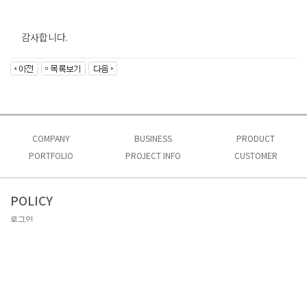
감사합니다.
COMPANY
BUSINESS
PRODUCT
PORTFOLIO
인사말
PROJECT INFO
사업소개
CUSTOMER
제품소개 1
회사비전
시공실적
프로젝트 문의
제품소개 2
공지사항
인허가
자료실
POLICY
오시는길
로그인
회원가입
이용약관
개인정보처리방침
이메일무단수집거부
자료실
Admin