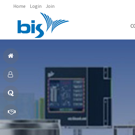
Home
Login
Join
C
홈
으
제
로
품
질
소
문
빠