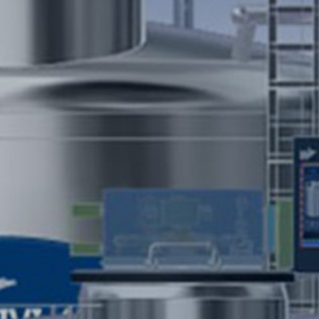
개
과
른
답
상
변
담