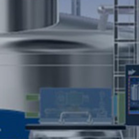
개
과
른
답
상
변
담