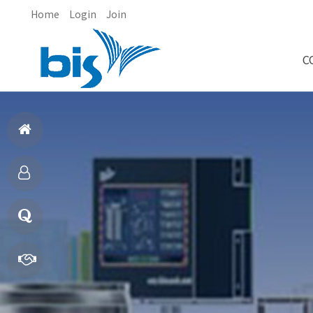
Home
Login
Join
C
홈
으
제
로
품
질
소
문
빠