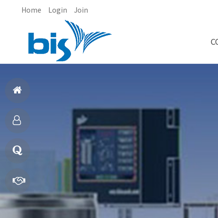
Home
Login
Join
C
홈
으
제
로
품
질
소
문
빠