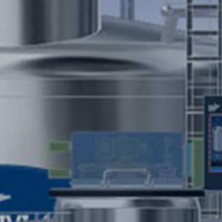
개
과
른
답
상
변
담