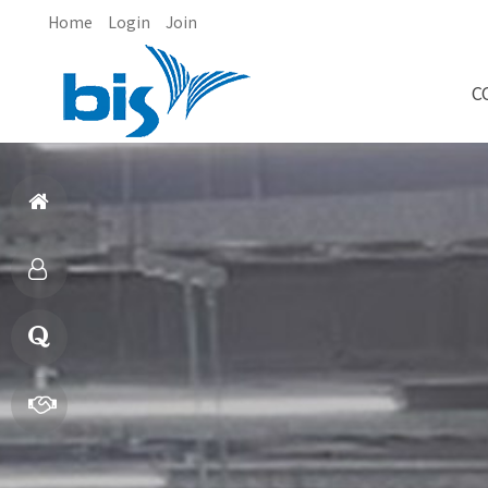
Home
Login
Join
C
홈
으
제
로
품
질
소
문
빠