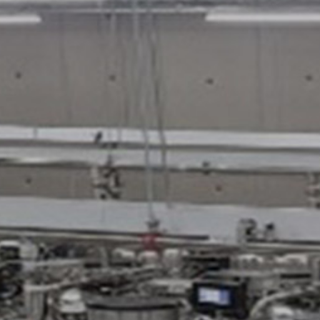
개
과
른
답
상
변
담