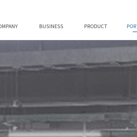
OMPANY
BUSINESS
PRODUCT
POR
회사비전
오시는길
인사말
인허가
사업소개
제품소개 1
제품소개 2
시