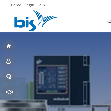
Home
Login
Join
C
홈
으
제
로
품
질
소
문
빠