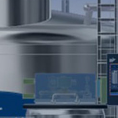
개
과
른
답
상
변
담