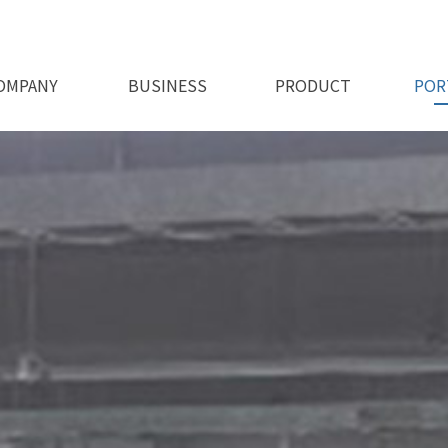
OMPANY
BUSINESS
PRODUCT
POR
회사비전
오시는길
인사말
인허가
사업소개
제품소개 1
제품소개 2
시