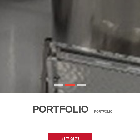
PORTFOLIO
PORTFOLIO
시공실적