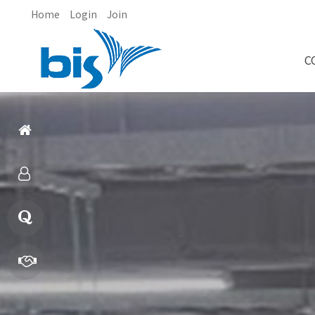
Home
Login
Join
C
홈
으
제
로
품
질
소
문
빠