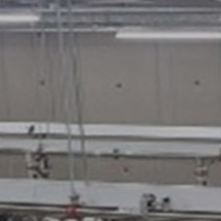
개
과
른
답
상
변
담