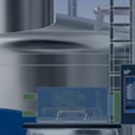
개
과
른
답
상
변
담