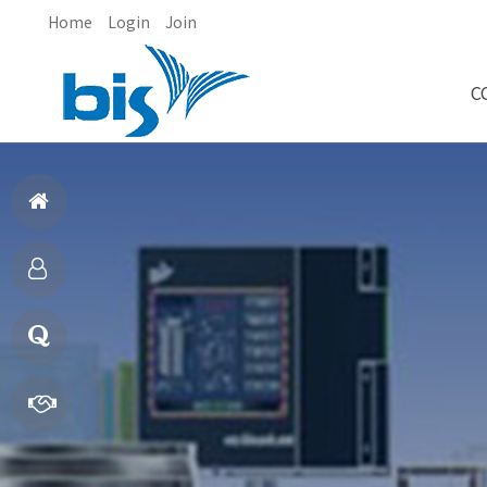
Home
Login
Join
C
홈
으
제
로
품
질
소
문
빠