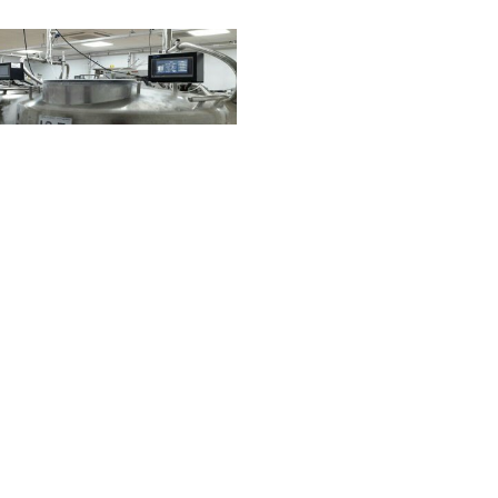
시공사례3
1
2
3
4