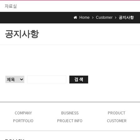
자료실
Home
Customer
공지사항
공지사항
COMPANY
BUSINESS
PRODUCT
PORTFOLIO
인사말
PROJECT INFO
사업소개
CUSTOMER
제품소개 1
회사비전
시공실적
프로젝트 문의
제품소개 2
공지사항
인허가
자료실