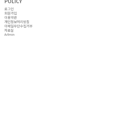
POLICY
오시는길
로그인
회원가입
이용약관
개인정보처리방침
이메일무단수집거부
자료실
Admin
INFORMATION
상호명 : (주) 비스
대표자명 : 정수미
주소 : 경기도 안산시 상록구 팔곡산단 2길 13 (팔곡이동)
대표전화 : 031-439-3383
LICENCE
사업자등록번호 : 140-81-34210
WEB MASTER
e-mail : info@bisvivi.com
개인정보보호정책 책임자 : 정수미
모든 컨텐츠의 무단복제 및 재판매를 금지합니다.
Copyright(c) ~ by (주) 비스 All Rights Reserved.