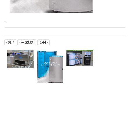
.
COMPANY
BUSINESS
PRODUCT
PORTFOLIO
인사말
PROJECT INFO
사업소개
CUSTOMER
제품소개 1
회사비전
시공실적
프로젝트 문의
제품소개 2
공지사항