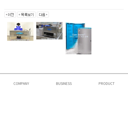
COMPANY
BUSINESS
PRODUCT
PORTFOLIO
인사말
PROJECT INFO
사업소개
CUSTOMER
제품소개 1
회사비전
시공실적
프로젝트 문의
제품소개 2
공지사항
인허가
자료실
POLICY
오시는길
로그인
회원가입
이용약관